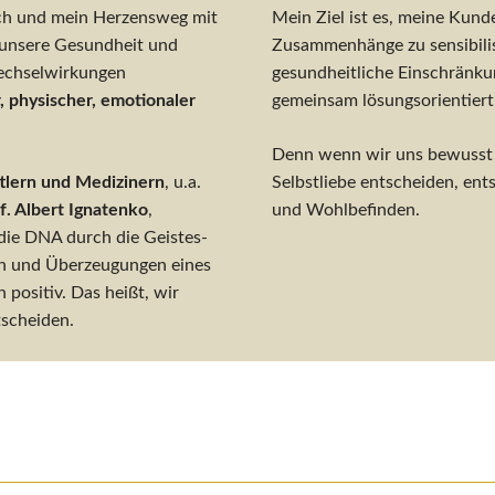
ch und mein Herzensweg mit
Mein Ziel ist es, meine Kun
s unsere Gesundheit und
Zusammenhänge zu sensibili
echselwirkungen
gesundheitliche Einschränk
, physischer, emotionaler
gemeinsam lösungsorientiert
Denn wenn wir uns bewusst f
tlern und Medizinern
, u.a.
Selbstliebe entscheiden, ent
f. Albert Ignatenko
,
und Wohlbefinden.
die DNA durch die Geistes-
en und Überzeugungen eines
 positiv. Das heißt, wir
tscheiden.