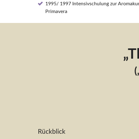
1995/ 1997 Intensivschulung zur Aromaku
Primavera
„T
(
Rückblick