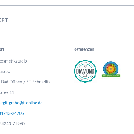
EPT
ort
Referenzen
kosmetikstudio
 Grabo
 Bad Düben / ST Schnaditz
allee 11
birgit-grabo@t-online.de
034243-24705
034243-71960