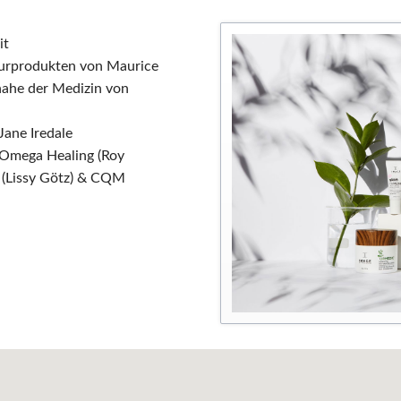
it
urprodukten von Maurice
nahe der Medizin von
ane Iredale
 Omega Healing (Roy
 (Lissy Götz) & CQM