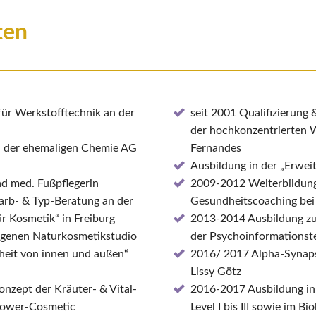
ten
ür Werkstofftechnik an der
seit 2001 Qualifizierung
der hochkonzentrierten 
n der ehemaligen Chemie AG
Fernandes
Ausbildung in der „Erwei
d med. Fußpflegerin
2009-2012 Weiterbildung
arb- & Typ-Beratung an der
Gesundheitscoaching bei
r Kosmetik“ in Freiburg
2013-2014 Ausbildung zum
eigenen Naturkosmetikstudio
der Psychoinformationste
eit von innen und außen“
2016/ 2017 Alpha-Synap
Lissy Götz
nzept der Kräuter- & Vital-
2016-2017 Ausbildung i
lower-Cosmetic
Level I bis III sowie im 